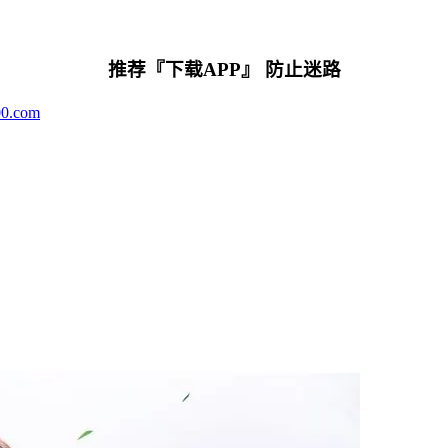
推荐『下载APP』 防止迷路
00.com