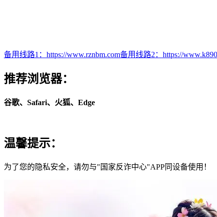
备用线路
1
：
https://www.rznbm.com
备用线路
2
：
https://www.k89
推荐浏览器：
谷歌、Safari、火狐、Edge
温馨提示：
为了您的隐私安全，请勿与"国家反诈中心"APP同设备使用！