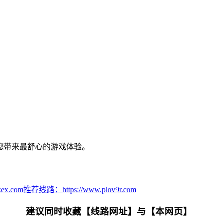
您带来最舒心的游戏体验。
kex.com
推荐线路：
https://www.plov9r.com
建议同时收藏【线路网址】与【本网页】