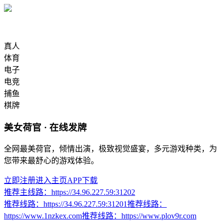
真人
体育
电子
电竞
捕鱼
棋牌
美女荷官 · 在线发牌
全网最美荷官，倾情出演，极致视觉盛宴，多元游戏种类，为
您带来最舒心的游戏体验。
立即注册
进入主页
APP下载
推荐主线路：
https://34.96.227.59:31202
推荐线路：
https://34.96.227.59:31201
推荐线路：
https://www.1nzkex.com
推荐线路：
https://www.plov9r.com