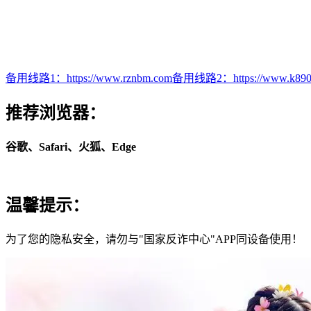
备用线路
1
：
https://www.rznbm.com
备用线路
2
：
https://www.k89
推荐浏览器：
谷歌、Safari、火狐、Edge
温馨提示：
为了您的隐私安全，请勿与"国家反诈中心"APP同设备使用！