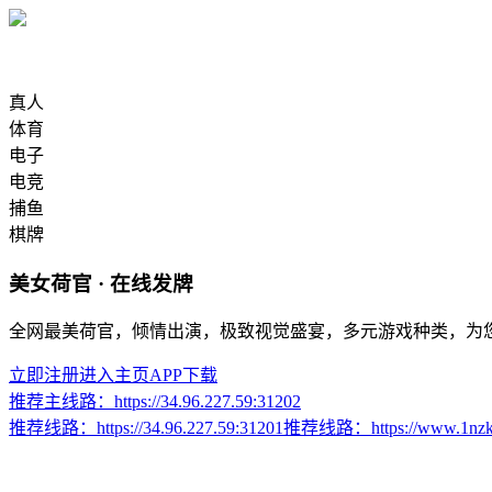
真人
体育
电子
电竞
捕鱼
棋牌
美女荷官 · 在线发牌
全网最美荷官，倾情出演，极致视觉盛宴，多元游戏种类，为
立即注册
进入主页
APP下载
推荐主线路：
https://34.96.227.59:31202
推荐线路：
https://34.96.227.59:31201
推荐线路：
https://www.1nz