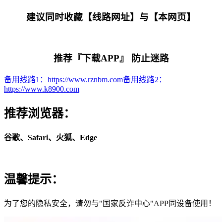
建议同时收藏【线路网址】与【本网页】
推荐『下载APP』 防止迷路
备用线路
1
：
https://www.rznbm.com
备用线路
2
：
https://www.k8900.com
推荐浏览器：
谷歌、Safari、火狐、Edge
温馨提示：
为了您的隐私安全，请勿与"国家反诈中心"APP同设备使用！