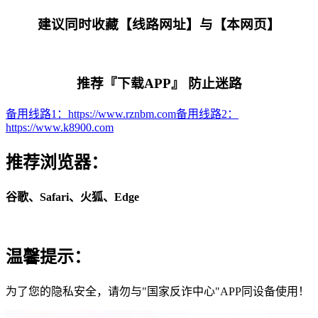
建议同时收藏【线路网址】与【本网页】
推荐『下载APP』 防止迷路
备用线路
1
：
https://www.rznbm.com
备用线路
2
：
https://www.k8900.com
推荐浏览器：
谷歌、Safari、火狐、Edge
温馨提示：
为了您的隐私安全，请勿与"国家反诈中心"APP同设备使用！