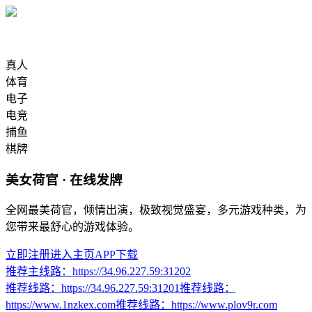
真人
体育
电子
电竞
捕鱼
棋牌
美女荷官 · 在线发牌
全网最美荷官，倾情出演，极致视觉盛宴，多元游戏种类，为
您带来最舒心的游戏体验。
立即注册
进入主页
APP下载
推荐主线路：
https://34.96.227.59:31202
推荐线路：
https://34.96.227.59:31201
推荐线路：
https://www.1nzkex.com
推荐线路：
https://www.plov9r.com