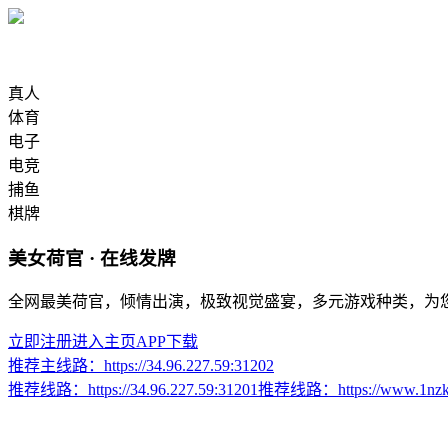
真人
体育
电子
电竞
捕鱼
棋牌
美女荷官 · 在线发牌
全网最美荷官，倾情出演，极致视觉盛宴，多元游戏种类，为
立即注册
进入主页
APP下载
推荐主线路：
https://34.96.227.59:31202
推荐线路：
https://34.96.227.59:31201
推荐线路：
https://www.1nz