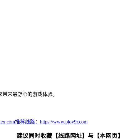
您带来最舒心的游戏体验。
kex.com
推荐线路：
https://www.plov9r.com
建议同时收藏【线路网址】与【本网页】