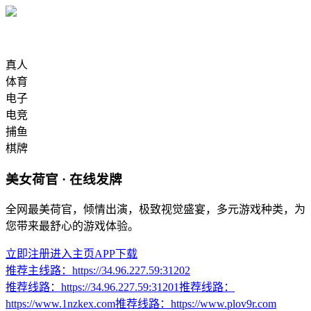
真人
体育
电子
电竞
捕鱼
棋牌
美女荷官 · 在线发牌
全网最美荷官，倾情出演，极致视觉盛宴，多元游戏种类，为
您带来最舒心的游戏体验。
立即注册
进入主页
APP下载
推荐主线路：
https://34.96.227.59:31202
推荐线路：
https://34.96.227.59:31201
推荐线路：
https://www.1nzkex.com
推荐线路：
https://www.plov9r.com