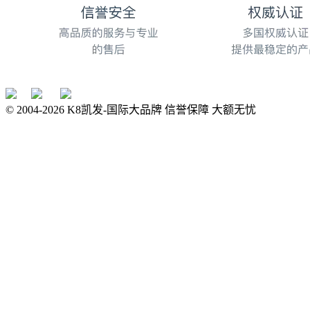
© 2004-
2026
K8凯发-国际大品牌 信誉保障 大额无忧