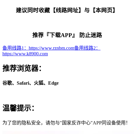
建议同时收藏【线路网址】与【本网页】
推荐『下载APP』 防止迷路
备用线路
1
：
https://www.rznbm.com
备用线路
2
：
https://www.k8900.com
推荐浏览器：
谷歌、Safari、火狐、Edge
温馨提示：
为了您的隐私安全，请勿与"国家反诈中心"APP同设备使用！