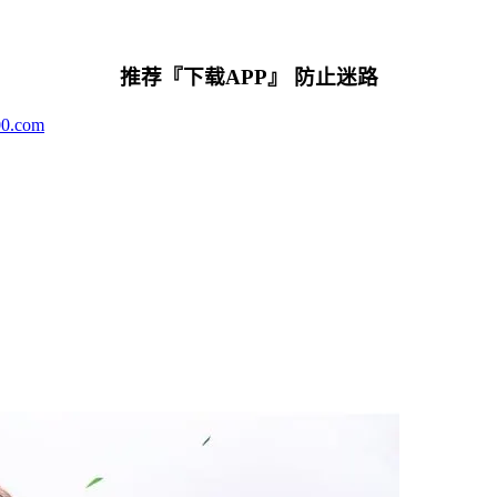
推荐『下载APP』 防止迷路
00.com