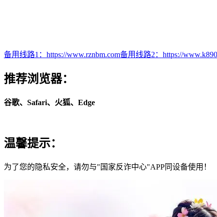
备用线路
1
：
https://www.rznbm.com
备用线路
2
：
https://www.k89
推荐浏览器：
谷歌、Safari、火狐、Edge
温馨提示：
为了您的隐私安全，请勿与"国家反诈中心"APP同设备使用！