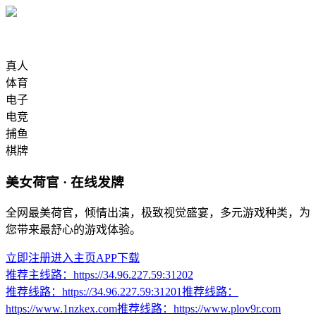
真人
体育
电子
电竞
捕鱼
棋牌
美女荷官 · 在线发牌
全网最美荷官，倾情出演，极致视觉盛宴，多元游戏种类，为
您带来最舒心的游戏体验。
立即注册
进入主页
APP下载
推荐主线路：
https://34.96.227.59:31202
推荐线路：
https://34.96.227.59:31201
推荐线路：
https://www.1nzkex.com
推荐线路：
https://www.plov9r.com